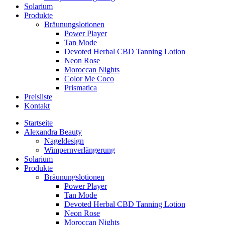
Solarium
Produkte
Bräunungslotionen
Power Player
Tan Mode
Devoted Herbal CBD Tanning Lotion
Neon Rose
Moroccan Nights
Color Me Coco
Prismatica
Preisliste
Kontakt
Startseite
Alexandra Beauty
Nageldesign
Wimpernverlängerung
Solarium
Produkte
Bräunungslotionen
Power Player
Tan Mode
Devoted Herbal CBD Tanning Lotion
Neon Rose
Moroccan Nights