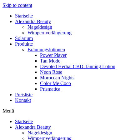
Skip to content
Startseite
Alexandra Beauty
Nageldesign
Wimpernverlängerung
Solarium
Produkte
Bräunungslotionen
Power Player
Tan Mode
Devoted Herbal CBD Tanning Lotion
Neon Rose
Moroccan Nights
Color Me Coco
Prismatica
Preisliste
Kontakt
Menü
Startseite
Alexandra Beauty
Nageldesign
Wimpernverlängerung