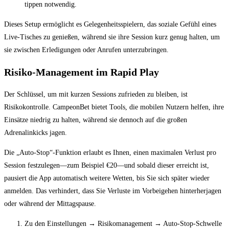
tippen notwendig.
Dieses Setup ermöglicht es Gelegenheitsspielern, das soziale Gefühl eines
Live‑Tisches zu genießen, während sie ihre Session kurz genug halten, um
sie zwischen Erledigungen oder Anrufen unterzubringen.
Risiko-Management im Rapid Play
Der Schlüssel, um mit kurzen Sessions zufrieden zu bleiben, ist
Risikokontrolle. CampeonBet bietet Tools, die mobilen Nutzern helfen, ihre
Einsätze niedrig zu halten, während sie dennoch auf die großen
Adrenalinkicks jagen.
Die „Auto‑Stop“-Funktion erlaubt es Ihnen, einen maximalen Verlust pro
Session festzulegen—zum Beispiel €20—und sobald dieser erreicht ist,
pausiert die App automatisch weitere Wetten, bis Sie sich später wieder
anmelden. Das verhindert, dass Sie Verluste im Vorbeigehen hinterherjagen
oder während der Mittagspause.
Zu den Einstellungen → Risikomanagement → Auto‑Stop‑Schwelle