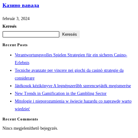
Казино вавада
február 3, 2024
Keresés
Keresés
Recent Posts
Verantwortungsvolles Spielen Strategien für ein sicheres Casino-
Erlebnis
Tecniche avanzate per vincere nei giochi da casinò strategie da
considerare
Játékosok kézikönyve A legnépszerűbb szerencsejáték megismerése
New Trends in Gamification in the Gambling Sector
Mitologie i nieporozumienia w świecie hazardu co naprawdę warto
wiedzieć
Recent Comments
Nincs megjeleníthető bejegyzés.