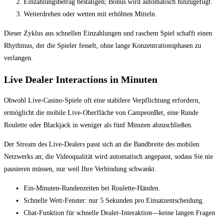
Einzahlungsbetrag bestätigen; Bonus wird automatisch hinzugefügt.
Weiterdrehen oder wetten mit erhöhten Mitteln.
Dieser Zyklus aus schnellen Einzahlungen und raschem Spiel schafft einen
Rhythmus, der die Spieler fesselt, ohne lange Konzentrationsphasen zu
verlangen.
Live Dealer Interactions in Minuten
Obwohl Live‑Casino‑Spiele oft eine stabilere Verpflichtung erfordern,
ermöglicht die mobile Live‑Oberfläche von CampeonBet, eine Runde
Roulette oder Blackjack in weniger als fünf Minuten abzuschließen.
Der Stream des Live‑Dealers passt sich an die Bandbreite des mobilen
Netzwerks an; die Videoqualität wird automatisch angepasst, sodass Sie nie
pausieren müssen, nur weil Ihre Verbindung schwankt.
Ein‑Minuten‑Rundenzeiten bei Roulette‑Händen.
Schnelle Wett‑Fenster: nur 5 Sekunden pro Einsatzentscheidung.
Chat‑Funktion für schnelle Dealer‑Interaktion—keine langen Fragen