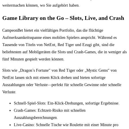
weitermachen können, wo Sie aufgehört haben.
Game Library on the Go – Slots, Live, and Crash
CampeonBet bietet ein vielfältiges Portfolio, das die flüchtige
Aufmerksamkeitsspanne eines mobilen Spielers anspricht. Während es
Tausende von Titeln von NetEnt, Red Tiger und Ezugi gibt, sind die
beliebtesten auf Mobilgeräten die Slots und Crash‑Games, die in weniger als
fünf Minuten gespielt werden können.
Slots wie „Dragon’s Fortune“ von Red Tiger oder „Mystic Gems“ von
NetEnt lassen sich mit einem Klick drehen und bieten sofortige
Auszahlungen oder Verluste—perfekt für schnelle Gewinne oder schnelle
Verluste.
Schnell‑Spiel‑Slots: Ein‑Klick‑Drehungen, sofortige Ergebnisse.
Crash‑Games: Echtzeit‑Risiko mit schnellen
Auszahlungsberechnungen.
Live‑Casino: Schnelle Tische wie Roulette mit einer Minute pro