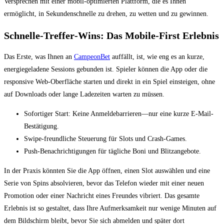
Versprechen mit einer mobil-optimierten Plattform, die es Ihnen
ermöglicht, in Sekundenschnelle zu drehen, zu wetten und zu gewinnen.
Schnelle‑Treffer‑Wins: Das Mobile‑First Erlebnis
Das Erste, was Ihnen an
CampeonBet
auffällt, ist, wie eng es an kurze,
energiegeladene Sessions gebunden ist. Spieler können die App oder die
responsive Web‑Oberfläche starten und direkt in ein Spiel einsteigen, ohne
auf Downloads oder lange Ladezeiten warten zu müssen.
Sofortiger Start: Keine Anmeldebarrieren—nur eine kurze E‑Mail-
Bestätigung.
Swipe‑freundliche Steuerung für Slots und Crash‑Games.
Push‑Benachrichtigungen für tägliche Boni und Blitzangebote.
In der Praxis könnten Sie die App öffnen, einen Slot auswählen und eine
Serie von Spins absolvieren, bevor das Telefon wieder mit einer neuen
Promotion oder einer Nachricht eines Freundes vibriert. Das gesamte
Erlebnis ist so gestaltet, dass Ihre Aufmerksamkeit nur wenige Minuten auf
dem Bildschirm bleibt, bevor Sie sich abmelden und später dort