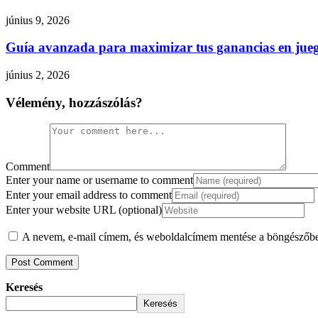
június 9, 2026
Guía avanzada para maximizar tus ganancias en jueg
június 2, 2026
Vélemény, hozzászólás?
Comment
Enter your name or username to comment
Enter your email address to comment
Enter your website URL (optional)
A nevem, e-mail címem, és weboldalcímem mentése a böngészőb
Keresés
Keresés