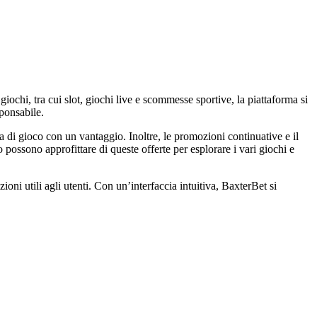
ochi, tra cui slot, giochi live e scommesse sportive, la piattaforma si
ponsabile.
a di gioco con un vantaggio. Inoltre, le promozioni continuative e il
ossono approfittare di queste offerte per esplorare i vari giochi e
oni utili agli utenti. Con un’interfaccia intuitiva, BaxterBet si