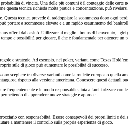
robabilità di vincita. Una delle più comuni è il conteggio delle carte ne
bene questa tecnica richieda molta pratica e concentrazione, può rivelars
se. Questa tecnica prevede di raddoppiare la scommessa dopo ogni perdita
a può portare a scommesse elevate e a un rapido esaurimento del bankroll
bonus offerti dai casinò. Utilizzare al meglio i bonus di benvenuto, i giri 
 tempo e possibilità per giocare, il che è fondamentale per ottenere un p
 regole e strategie. Ad esempio, nel poker, varianti come Texas Hold’e
proprio stile di gioco può aumentare le possibilità di successo.
ossono scegliere tra diverse varianti come la roulette europea o quella 
taggiosa rispetto alla versione americana. Conoscere questi dettagli può
care frequentemente e in modo responsabile aiuta a familiarizzare con le 
o, permettendo di apprendere nuove strategie e approcci.
occiarlo con responsabilità. Essere consapevoli dei propri limiti e dei 
utare a mantenere il controllo sulla propria esperienza di gioco.