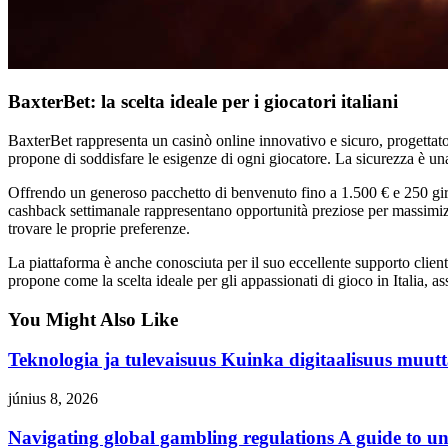
BaxterBet: la scelta ideale per i giocatori italiani
BaxterBet rappresenta un casinò online innovativo e sicuro, progettato 
propone di soddisfare le esigenze di ogni giocatore. La sicurezza è un
Offrendo un generoso pacchetto di benvenuto fino a 1.500 € e 250 giri g
cashback settimanale rappresentano opportunità preziose per massimizza
trovare le proprie preferenze.
La piattaforma è anche conosciuta per il suo eccellente supporto clienti
propone come la scelta ideale per gli appassionati di gioco in Italia, a
You Might Also Like
Teknologia ja tulevaisuus Kuinka digitaalisuus muutt
június 8, 2026
Navigating global gambling regulations A guide to u