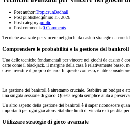
Post author:
TropicsunBadhall
Post published:
június 15, 2026
Post category:
public
Post comments:
0 Comments
Tecniche avanzate per vincere nei giochi da casinò strategie da consid
Comprendere le probabilità e la gestione del bankroll
Una delle tecniche fondamentali per vincere nei giochi da casinò è co
carte come il blackjack, il margine della casa è relativamente basso, 
dove investire il proprio denaro. In questo contesto, è utile considerar
La gestione del bankroll è altrettanto cruciale. Stabilire un budget e a
una singola sessione di gioco. Questa regola semplice aiuta a preservare
Un altro aspetto della gestione del bankroll è il saper riconoscere qua
importanti per ogni giocatore. Stabilire limiti di vincita e di perdita 
Utilizzare strategie di gioco avanzate