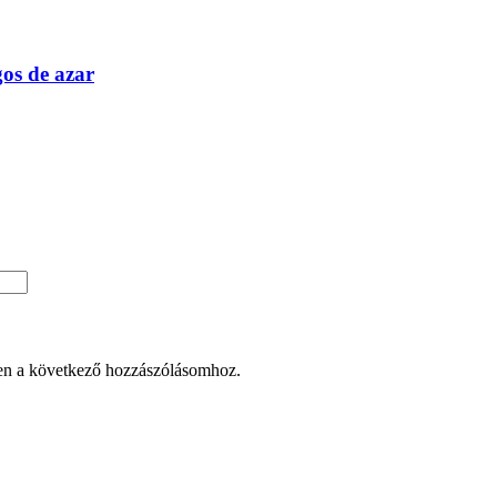
os de azar
en a következő hozzászólásomhoz.