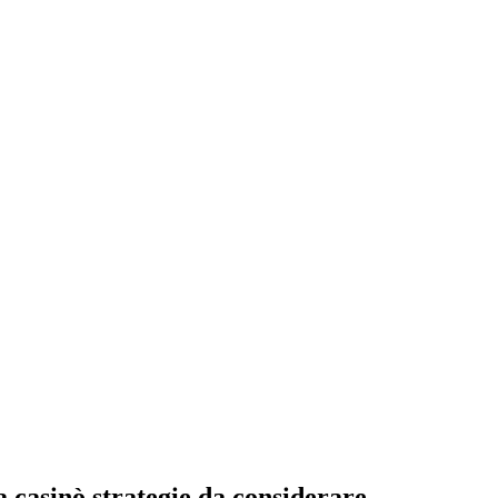
a casinò strategie da considerare