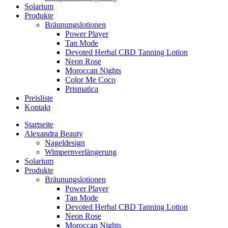
Solarium
Produkte
Bräunungslotionen
Power Player
Tan Mode
Devoted Herbal CBD Tanning Lotion
Neon Rose
Moroccan Nights
Color Me Coco
Prismatica
Preisliste
Kontakt
Startseite
Alexandra Beauty
Nageldesign
Wimpernverlängerung
Solarium
Produkte
Bräunungslotionen
Power Player
Tan Mode
Devoted Herbal CBD Tanning Lotion
Neon Rose
Moroccan Nights