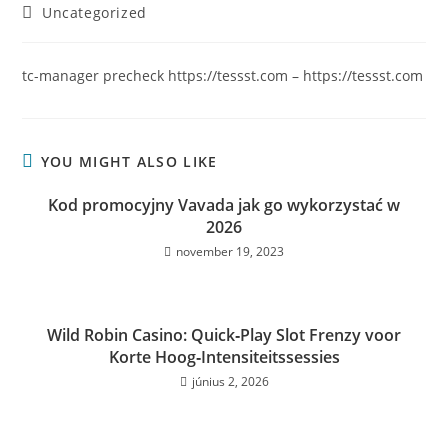
Uncategorized
tc-manager precheck https://tessst.com – https://tessst.com
YOU MIGHT ALSO LIKE
Kod promocyjny Vavada jak go wykorzystać w
2026
november 19, 2023
Wild Robin Casino: Quick‑Play Slot Frenzy voor
Korte Hoog‑Intensiteitssessies
június 2, 2026