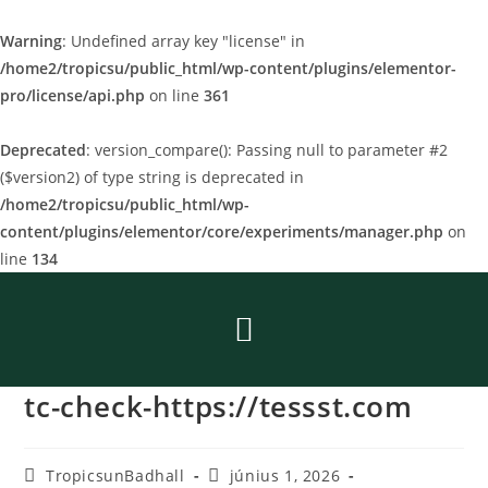
Warning
: Undefined array key "license" in
/home2/tropicsu/public_html/wp-content/plugins/elementor-
pro/license/api.php
on line
361
Deprecated
: version_compare(): Passing null to parameter #2
($version2) of type string is deprecated in
/home2/tropicsu/public_html/wp-
content/plugins/elementor/core/experiments/manager.php
on
line
134
tc-check-https://tessst.com
TropicsunBadhall
június 1, 2026