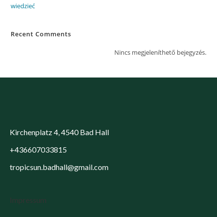
wiedzieć
Recent Comments
Nincs megjeleníthető bejegyzés.
Kirchenplatz 4, 4540 Bad Hall
+436607033815
tropicsun.badhall@gmail.com
Impressum