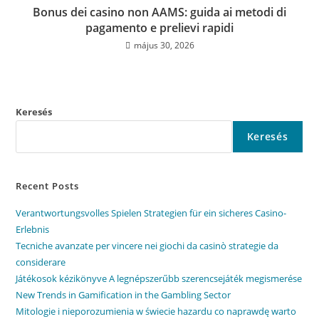
Bonus dei casino non AAMS: guida ai metodi di
pagamento e prelievi rapidi
május 30, 2026
Keresés
Keresés
Recent Posts
Verantwortungsvolles Spielen Strategien für ein sicheres Casino-
Erlebnis
Tecniche avanzate per vincere nei giochi da casinò strategie da
considerare
Játékosok kézikönyve A legnépszerűbb szerencsejáték megismerése
New Trends in Gamification in the Gambling Sector
Mitologie i nieporozumienia w świecie hazardu co naprawdę warto