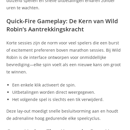
duizend spellen en snelle uitbetalingen ervaren zonder
uren te wachten.
Quick‑Fire Gameplay: De Kern van Wild
Robin’s Aantrekkingskracht
Korte sessies zijn de norm voor veel spelers die een burst
of excitement prefereren boven marathon sessies. Bij Wild
Robin is de interface ontworpen voor onmiddellijke
bevrediging—elke spin voelt als een nieuwe kans om groot
te winnen.
Een enkele klik activeert de spin.
Uitbetalingen worden direct weergegeven.
Het volgende spel is slechts een tik verwijderd.
Deze lay-out moedigt snelle besluitvorming aan en houdt
de adrenaline hoog gedurende elke speelcyclus.