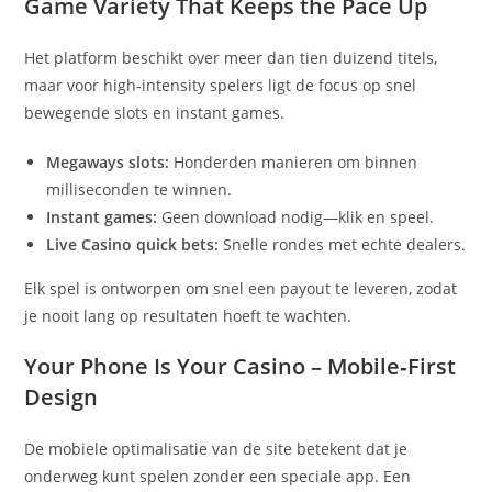
Game Variety That Keeps the Pace Up
Het platform beschikt over meer dan tien duizend titels,
maar voor high‑intensity spelers ligt de focus op snel
bewegende slots en instant games.
Megaways slots:
Honderden manieren om binnen
milliseconden te winnen.
Instant games:
Geen download nodig—klik en speel.
Live Casino quick bets:
Snelle rondes met echte dealers.
Elk spel is ontworpen om snel een payout te leveren, zodat
je nooit lang op resultaten hoeft te wachten.
Your Phone Is Your Casino – Mobile‑First
Design
De mobiele optimalisatie van de site betekent dat je
onderweg kunt spelen zonder een speciale app. Een