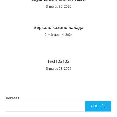
május 30, 2026
Зеркало казино вавада
március 14, 2024
test123123
május 28, 2026
Keresés
KERESÉS