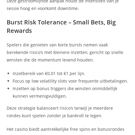
Deze gestroomlijnde aanpak houdt de intensiteit van je
sessie hoog en voorkomt downtime.
Burst Risk Tolerance – Small Bets, Big
Rewards
Spelers die genieten van korte bursts nemen vaak
berekende risico’s met kleinere inzetten, gericht op snelle
winsten die de momentum levend houden.
Inzetbereik van €0.01 tot €1 per lijn.
Focus op low volatility slots voor frequente uitbetalingen.
Inzetten op bonus triggers die winsten onmiddellijk
kunnen vermenigvuldigen.
Deze strategie balanceert risico’s terwijl je meerdere
rondes kunt spelen zonder je bankroll te legen.
Het casino biedt aantrekkelijke free spins en bonusrondes