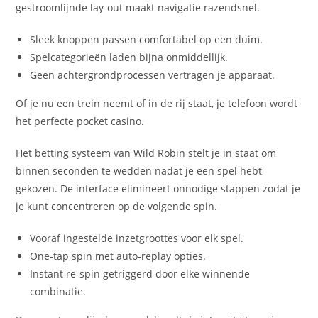
gestroomlijnde lay-out maakt navigatie razendsnel.
Sleek knoppen passen comfortabel op een duim.
Spelcategorieën laden bijna onmiddellijk.
Geen achtergrondprocessen vertragen je apparaat.
Of je nu een trein neemt of in de rij staat, je telefoon wordt
het perfecte pocket casino.
Het betting systeem van Wild Robin stelt je in staat om
binnen seconden te wedden nadat je een spel hebt
gekozen. De interface elimineert onnodige stappen zodat je
je kunt concentreren op de volgende spin.
Vooraf ingestelde inzetgroottes voor elk spel.
One‑tap spin met auto‑replay opties.
Instant re‑spin getriggerd door elke winnende
combinatie.