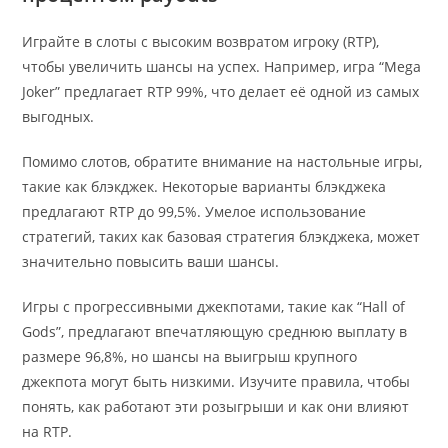
Играйте в слоты с высоким возвратом игроку (RTP),
чтобы увеличить шансы на успех. Например, игра “Mega
Joker” предлагает RTP 99%, что делает её одной из самых
выгодных.
Помимо слотов, обратите внимание на настольные игры,
такие как блэкджек. Некоторые варианты блэкджека
предлагают RTP до 99,5%. Умелое использование
стратегий, таких как базовая стратегия блэкджека, может
значительно повысить ваши шансы.
Игры с прогрессивными джекпотами, такие как “Hall of
Gods”, предлагают впечатляющую среднюю выплату в
размере 96,8%, но шансы на выигрыш крупного
джекпота могут быть низкими. Изучите правила, чтобы
понять, как работают эти розыгрыши и как они влияют
на RTP.