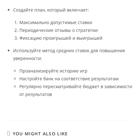
Создайте план, который включает:
Максимально допустимые ставки
Периодические отзывы о стратегии
Фиксацию проигрышей и выигрышей
Используйте метод средних ставок для повышения
уверенности:
Проанализируйте историю игр
Настройте банк на соответствие результатам
Регулярно пересматривайте бюджет в зависимости
от результатов
YOU MIGHT ALSO LIKE