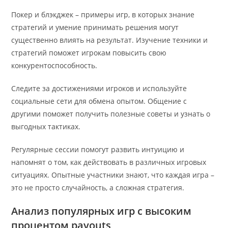
Покер и блэкджек – примеры игр, в которых знание
стратегий и умение принимать решения могут
существенно влиять на результат. Изучение техники и
стратегий поможет игрокам повысить свою
конкурентоспособность.
Следите за достижениями игроков и используйте
социальные сети для обмена опытом. Общение с
другими поможет получить полезные советы и узнать о
выгодных тактиках.
Регулярные сессии помогут развить интуицию и
напомнят о том, как действовать в различных игровых
ситуациях. Опытные участники знают, что каждая игра –
это не просто случайность, а сложная стратегия.
Анализ популярных игр с высоким
процентом payouts