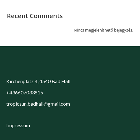
Recent Comments
Nincs megjeleníthető bejegyzés.
Kirchenplatz 4, 4540 Bad Hall
+436607033815
tropicsun.badhall@gmail.com
Impressum