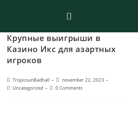
Крупные выигрыши в
Казино Икс для азартных
игроков
TropicsunBadhall
november 22, 2023
Uncategorized
0 Comments