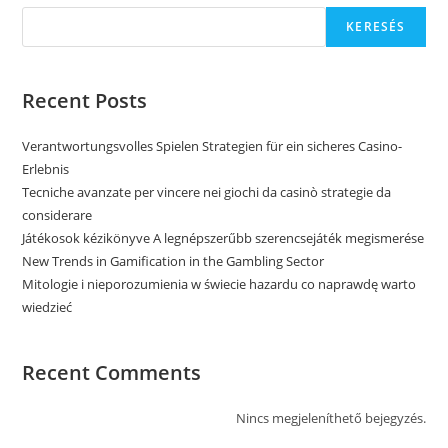
KERESÉS
Recent Posts
Verantwortungsvolles Spielen Strategien für ein sicheres Casino-
Erlebnis
Tecniche avanzate per vincere nei giochi da casinò strategie da
considerare
Játékosok kézikönyve A legnépszerűbb szerencsejáték megismerése
New Trends in Gamification in the Gambling Sector
Mitologie i nieporozumienia w świecie hazardu co naprawdę warto
wiedzieć
Recent Comments
Nincs megjeleníthető bejegyzés.