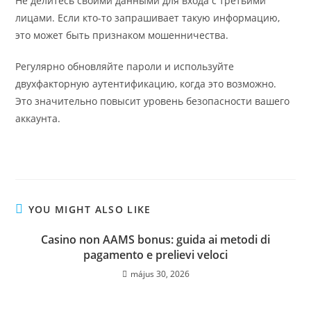
Не делитесь своими данными для входа с третьими
лицами. Если кто-то запрашивает такую информацию,
это может быть признаком мошенничества.
Регулярно обновляйте пароли и используйте
двухфакторную аутентификацию, когда это возможно.
Это значительно повысит уровень безопасности вашего
аккаунта.
YOU MIGHT ALSO LIKE
Casino non AAMS bonus: guida ai metodi di
pagamento e prelievi veloci
május 30, 2026