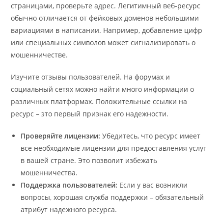
страницами, проверьте адрес. Легитимный веб-ресурс
обычно отличается от фейковых доменов небольшими
вариациями в написании. Например, добавление цифр
или специальных символов может сигнализировать о
мошенничестве.
Изучите отзывы пользователей. На форумах и
социальный сетях можно найти много информации о
различных платформах. Положительные ссылки на
ресурс – это первый признак его надежности.
Проверяйте лицензии:
Убедитесь, что ресурс имеет
все необходимые лицензии для предоставления услуг
в вашей стране. Это позволит избежать
мошенничества.
Поддержка пользователей:
Если у вас возникли
вопросы, хорошая служба поддержки – обязательный
атрибут надежного ресурса.