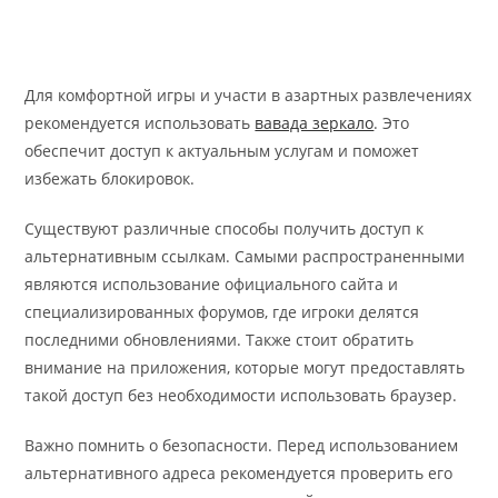
Для комфортной игры и участи в азартных развлечениях
рекомендуется использовать
вавада зеркало
. Это
обеспечит доступ к актуальным услугам и поможет
избежать блокировок.
Существуют различные способы получить доступ к
альтернативным ссылкам. Самыми распространенными
являются использование официального сайта и
специализированных форумов, где игроки делятся
последними обновлениями. Также стоит обратить
внимание на приложения, которые могут предоставлять
такой доступ без необходимости использовать браузер.
Важно помнить о безопасности. Перед использованием
альтернативного адреса рекомендуется проверить его