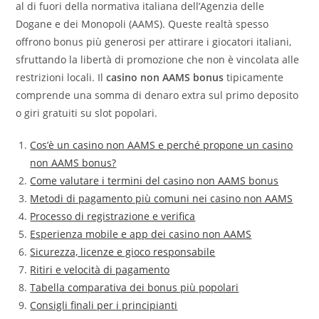
al di fuori della normativa italiana dell’Agenzia delle
Dogane e dei Monopoli (AAMS). Queste realtà spesso
offrono bonus più generosi per attirare i giocatori italiani,
sfruttando la libertà di promozione che non è vincolata alle
restrizioni locali. Il
casino non AAMS bonus
tipicamente
comprende una somma di denaro extra sul primo deposito
o giri gratuiti su slot popolari.
Cos’è un casino non AAMS e perché propone un casino
non AAMS bonus?
Come valutare i termini del casino non AAMS bonus
Metodi di pagamento più comuni nei casino non AAMS
Processo di registrazione e verifica
Esperienza mobile e app dei casino non AAMS
Sicurezza, licenze e gioco responsabile
Ritiri e velocità di pagamento
Tabella comparativa dei bonus più popolari
Consigli finali per i principianti