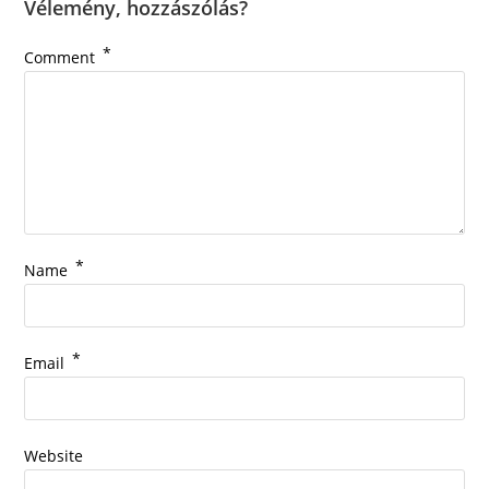
Vélemény, hozzászólás?
*
Comment
*
Name
*
Email
Website