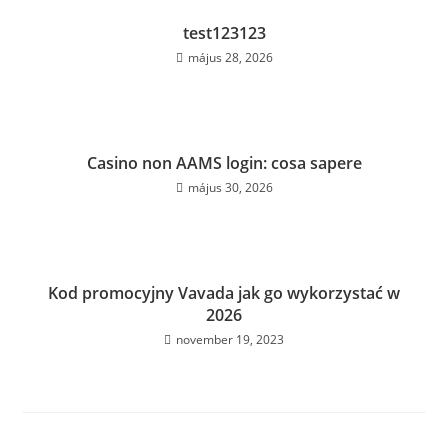
test123123
május 28, 2026
Casino non AAMS login: cosa sapere
május 30, 2026
Kod promocyjny Vavada jak go wykorzystać w
2026
november 19, 2023