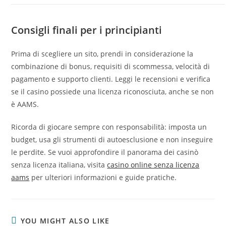
Consigli finali per i principianti
Prima di scegliere un sito, prendi in considerazione la
combinazione di bonus, requisiti di scommessa, velocità di
pagamento e supporto clienti. Leggi le recensioni e verifica
se il casino possiede una licenza riconosciuta, anche se non
è AAMS.
Ricorda di giocare sempre con responsabilità: imposta un
budget, usa gli strumenti di autoesclusione e non inseguire
le perdite. Se vuoi approfondire il panorama dei casinò
senza licenza italiana, visita
casino online senza licenza
aams
per ulteriori informazioni e guide pratiche.
YOU MIGHT ALSO LIKE