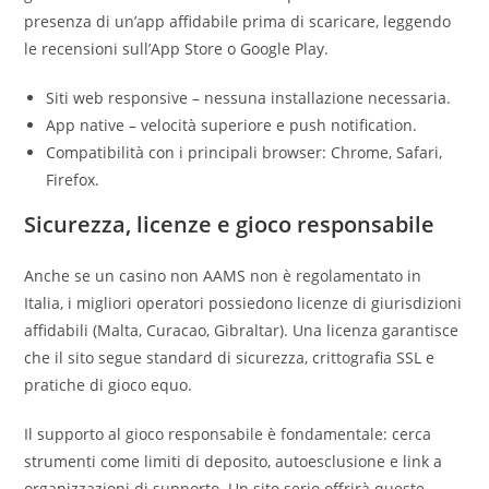
presenza di un’app affidabile prima di scaricare, leggendo
le recensioni sull’App Store o Google Play.
Siti web responsive – nessuna installazione necessaria.
App native – velocità superiore e push notification.
Compatibilità con i principali browser: Chrome, Safari,
Firefox.
Sicurezza, licenze e gioco responsabile
Anche se un casino non AAMS non è regolamentato in
Italia, i migliori operatori possiedono licenze di giurisdizioni
affidabili (Malta, Curacao, Gibraltar). Una licenza garantisce
che il sito segue standard di sicurezza, crittografia SSL e
pratiche di gioco equo.
Il supporto al gioco responsabile è fondamentale: cerca
strumenti come limiti di deposito, autoesclusione e link a
organizzazioni di supporto. Un sito serio offrirà queste