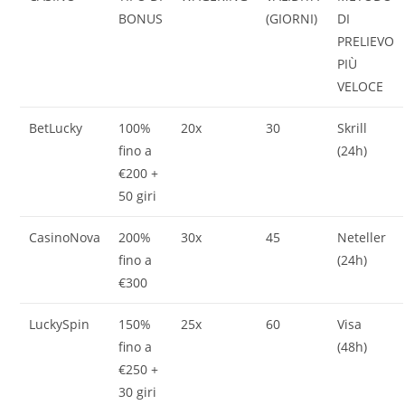
BONUS
(GIORNI)
DI
PRELIEVO
PIÙ
VELOCE
BetLucky
100%
20x
30
Skrill
fino a
(24h)
€200 +
50 giri
CasinoNova
200%
30x
45
Neteller
fino a
(24h)
€300
LuckySpin
150%
25x
60
Visa
fino a
(48h)
€250 +
30 giri