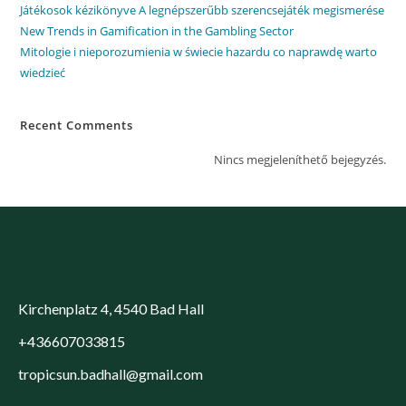
Játékosok kézikönyve A legnépszerűbb szerencsejáték megismerése
New Trends in Gamification in the Gambling Sector
Mitologie i nieporozumienia w świecie hazardu co naprawdę warto
wiedzieć
Recent Comments
Nincs megjeleníthető bejegyzés.
Kirchenplatz 4, 4540 Bad Hall
+436607033815
tropicsun.badhall@gmail.com