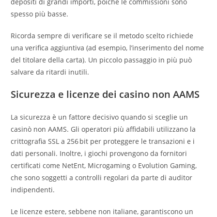
depositi di grandi importi, poiché le commissioni sono
spesso più basse.
Ricorda sempre di verificare se il metodo scelto richiede
una verifica aggiuntiva (ad esempio, l’inserimento del nome
del titolare della carta). Un piccolo passaggio in più può
salvare da ritardi inutili.
Sicurezza e licenze dei casino non AAMS
La sicurezza è un fattore decisivo quando si sceglie un
casinò non AAMS. Gli operatori più affidabili utilizzano la
crittografia SSL a 256 bit per proteggere le transazioni e i
dati personali. Inoltre, i giochi provengono da fornitori
certificati come NetEnt, Microgaming o Evolution Gaming,
che sono soggetti a controlli regolari da parte di auditor
indipendenti.
Le licenze estere, sebbene non italiane, garantiscono un