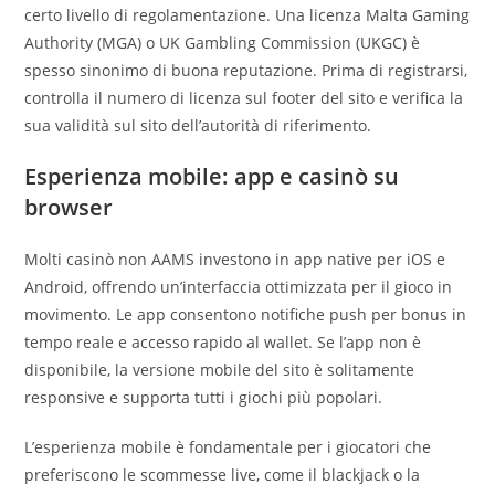
certo livello di regolamentazione. Una licenza Malta Gaming
Authority (MGA) o UK Gambling Commission (UKGC) è
spesso sinonimo di buona reputazione. Prima di registrarsi,
controlla il numero di licenza sul footer del sito e verifica la
sua validità sul sito dell’autorità di riferimento.
Esperienza mobile: app e casinò su
browser
Molti casinò non AAMS investono in app native per iOS e
Android, offrendo un’interfaccia ottimizzata per il gioco in
movimento. Le app consentono notifiche push per bonus in
tempo reale e accesso rapido al wallet. Se l’app non è
disponibile, la versione mobile del sito è solitamente
responsive e supporta tutti i giochi più popolari.
L’esperienza mobile è fondamentale per i giocatori che
preferiscono le scommesse live, come il blackjack o la