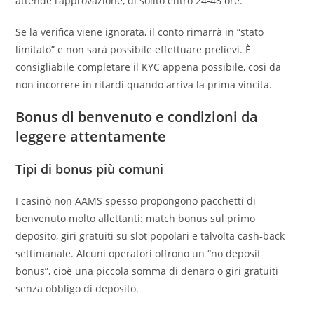
attende l’approvazione, di solito entro 24‑48 ore.
Se la verifica viene ignorata, il conto rimarrà in “stato
limitato” e non sarà possibile effettuare prelievi. È
consigliabile completare il KYC appena possibile, così da
non incorrere in ritardi quando arriva la prima vincita.
Bonus di benvenuto e condizioni da
leggere attentamente
Tipi di bonus più comuni
I casinò non AAMS spesso propongono pacchetti di
benvenuto molto allettanti: match bonus sul primo
deposito, giri gratuiti su slot popolari e talvolta cash‑back
settimanale. Alcuni operatori offrono un “no deposit
bonus”, cioè una piccola somma di denaro o giri gratuiti
senza obbligo di deposito.