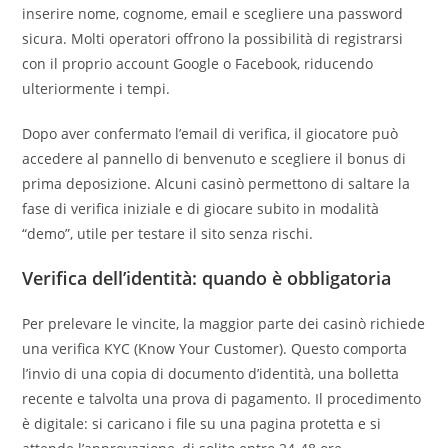
inserire nome, cognome, email e scegliere una password
sicura. Molti operatori offrono la possibilità di registrarsi
con il proprio account Google o Facebook, riducendo
ulteriormente i tempi.
Dopo aver confermato l’email di verifica, il giocatore può
accedere al pannello di benvenuto e scegliere il bonus di
prima deposizione. Alcuni casinò permettono di saltare la
fase di verifica iniziale e di giocare subito in modalità
“demo”, utile per testare il sito senza rischi.
Verifica dell’identità: quando è obbligatoria
Per prelevare le vincite, la maggior parte dei casinò richiede
una verifica KYC (Know Your Customer). Questo comporta
l’invio di una copia di documento d’identità, una bolletta
recente e talvolta una prova di pagamento. Il procedimento
è digitale: si caricano i file su una pagina protetta e si