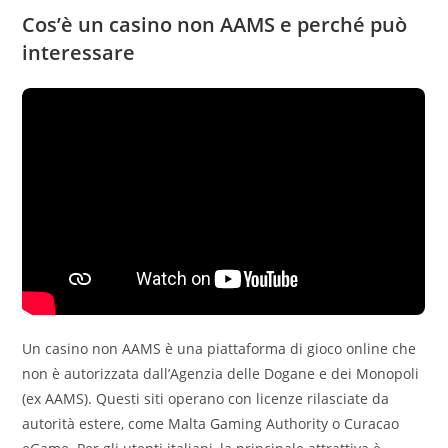
Cos’è un casino non AAMS e perché può
interessare
Un casino non AAMS è una piattaforma di gioco online che
non è autorizzata dall’Agenzia delle Dogane e dei Monopoli
(ex AAMS). Questi siti operano con licenze rilasciate da
autorità estere, come Malta Gaming Authority o Curacao