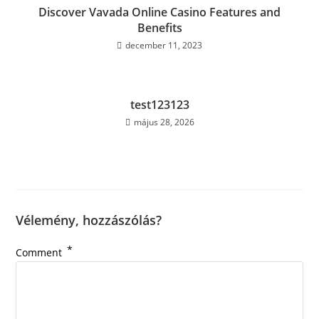
Discover Vavada Online Casino Features and
Benefits
december 11, 2023
test123123
május 28, 2026
Vélemény, hozzászólás?
*
Comment