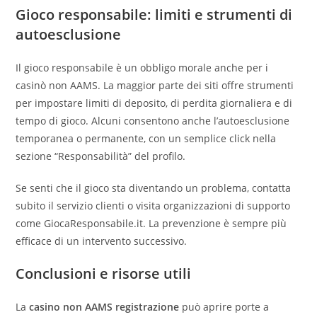
Gioco responsabile: limiti e strumenti di
autoesclusione
Il gioco responsabile è un obbligo morale anche per i
casinò non AAMS. La maggior parte dei siti offre strumenti
per impostare limiti di deposito, di perdita giornaliera e di
tempo di gioco. Alcuni consentono anche l’autoesclusione
temporanea o permanente, con un semplice click nella
sezione “Responsabilità” del profilo.
Se senti che il gioco sta diventando un problema, contatta
subito il servizio clienti o visita organizzazioni di supporto
come GiocaResponsabile.it. La prevenzione è sempre più
efficace di un intervento successivo.
Conclusioni e risorse utili
La
casino non AAMS registrazione
può aprire porte a