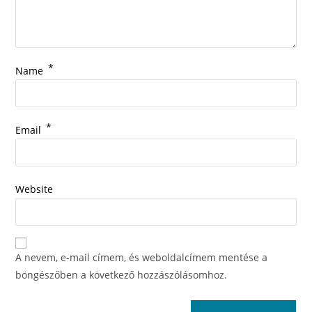
*
Name
*
Email
Website
A nevem, e-mail címem, és weboldalcímem mentése a
böngészőben a következő hozzászólásomhoz.