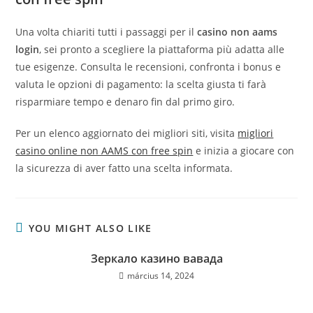
Una volta chiariti tutti i passaggi per il
casino non aams
login
, sei pronto a scegliere la piattaforma più adatta alle
tue esigenze. Consulta le recensioni, confronta i bonus e
valuta le opzioni di pagamento: la scelta giusta ti farà
risparmiare tempo e denaro fin dal primo giro.
Per un elenco aggiornato dei migliori siti, visita
migliori
casino online non AAMS con free spin
e inizia a giocare con
la sicurezza di aver fatto una scelta informata.
YOU MIGHT ALSO LIKE
Зеркало казино вавада
március 14, 2024