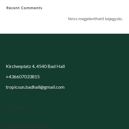
Recent Comments
Nincs megjeleníthető bejegyzés.
Kirchenplatz 4, 4540 Bad Hall
+436607033815
tropicsun.badhall@gmail.com
Impressum
Datenschutzerklärung