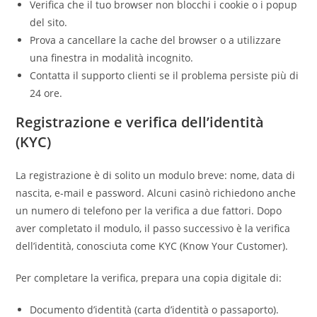
Verifica che il tuo browser non blocchi i cookie o i popup
del sito.
Prova a cancellare la cache del browser o a utilizzare
una finestra in modalità incognito.
Contatta il supporto clienti se il problema persiste più di
24 ore.
Registrazione e verifica dell’identità
(KYC)
La registrazione è di solito un modulo breve: nome, data di
nascita, e‑mail e password. Alcuni casinò richiedono anche
un numero di telefono per la verifica a due fattori. Dopo
aver completato il modulo, il passo successivo è la verifica
dell’identità, conosciuta come KYC (Know Your Customer).
Per completare la verifica, prepara una copia digitale di:
Documento d’identità (carta d’identità o passaporto).