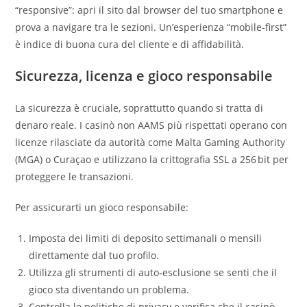
“responsive”: apri il sito dal browser del tuo smartphone e
prova a navigare tra le sezioni. Un’esperienza “mobile‑first”
è indice di buona cura del cliente e di affidabilità.
Sicurezza, licenza e gioco responsabile
La sicurezza è cruciale, soprattutto quando si tratta di
denaro reale. I casinò non AAMS più rispettati operano con
licenze rilasciate da autorità come Malta Gaming Authority
(MGA) o Curaçao e utilizzano la crittografia SSL a 256 bit per
proteggere le transazioni.
Per assicurarti un gioco responsabile:
Imposta dei limiti di deposito settimanali o mensili
direttamente dal tuo profilo.
Utilizza gli strumenti di auto‑esclusione se senti che il
gioco sta diventando un problema.
Controlla le politiche di privacy e verifica che il casinò