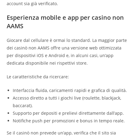
account sia già verificato.
Esperienza mobile e app per casino non
AAMS
Giocare dal cellulare è ormai lo standard. La maggior parte
dei casinò non AAMS offre una versione web ottimizzata
per dispositivi iOS e Android e, in alcuni casi, un’app
dedicata disponibile nei rispettivi store.
Le caratteristiche da ricercare:
Interfaccia fluida, caricamenti rapidi e grafica di qualità.
Accesso diretto a tutti i giochi live (roulette, blackjack,
baccarat).
Supporto per depositi e prelievi direttamente dall’app.
Notifiche push per promozioni e bonus in tempo reale.
Se il casinò non prevede un’app, verifica che il sito sia