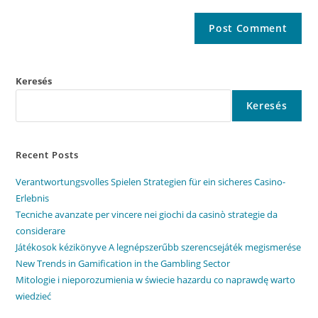
Keresés
Keresés
Recent Posts
Verantwortungsvolles Spielen Strategien für ein sicheres Casino-
Erlebnis
Tecniche avanzate per vincere nei giochi da casinò strategie da
considerare
Játékosok kézikönyve A legnépszerűbb szerencsejáték megismerése
New Trends in Gamification in the Gambling Sector
Mitologie i nieporozumienia w świecie hazardu co naprawdę warto
wiedzieć