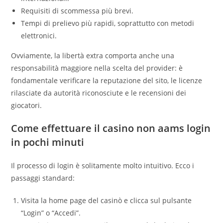
Requisiti di scommessa più brevi.
Tempi di prelievo più rapidi, soprattutto con metodi
elettronici.
Ovviamente, la libertà extra comporta anche una
responsabilità maggiore nella scelta del provider: è
fondamentale verificare la reputazione del sito, le licenze
rilasciate da autorità riconosciute e le recensioni dei
giocatori.
Come effettuare il casino non aams login
in pochi minuti
Il processo di login è solitamente molto intuitivo. Ecco i
passaggi standard:
Visita la home page del casinò e clicca sul pulsante
“Login” o “Accedi”.