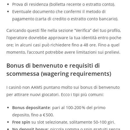
Prova di residenza (bolletta recente o estratto conto).
Eventuale documento che confermi il metodo di
pagamento (carta di credito o estratto conto bancario).
Caricando questi file nella sezione “Verifica” del tuo profilo,
l’operatore dovrebbe approvare la tua identità entro poche
ore; in alcuni casi può richiedere fino a 48 ore. Fino a quel
momento, l’account potrebbe avere limitazioni sui prelievi.
Bonus di benvenuto e requisiti di
scommessa (wagering requirements)
I casinò non AAMS puntano molto sui bonus di benvenuto
per attirare nuovi giocatori. Ecco i tipi più comuni:
Bonus depositante
: pari al 100‑200 % del primo
deposito, fino a € 500.
Free spin
su slot selezionate, solitamente 50‑100 giri.
No deposit bonus
: piccola somma o spin gratuiti senza