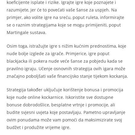
koeficijente isplate i rizike. Igrajte igre koje poznajete i
razumijete, jer će to povećati vaše šanse za uspjeh. Na
primjer, ako volite igre na sreću, poput ruleta, informirajte
se o raznim strategijama koje se mogu primijeniti, poput
Martingale sustava.
Osim toga, istražujte igre s nižim kućnim prednostima, koje
nude bolje izglede za igrače. Primjerice, igre poput
blackjacka ili pokera nude veće šanse za pobjedu kada se
pravilno igraju. Učenje osnovnih strategija ovih igara može
značajno poboljšati vaše financijsko stanje tijekom kockanja.
Strategija također uključuje korištenje bonusa i promocija
koje nude online kockarnice. Iskoristite sve dostupne
bonuse dobrodošlice, besplatne vrtnje i promocije, ali
budite svjesni uvjeta koje postavljaju. Pametno upravljanje
ovim ponudama može vam pomoći da maksimizirate svoj
budžet i produžite vrijeme igre.