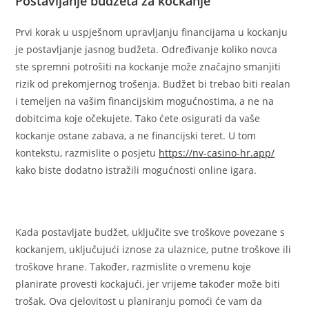
Postavljanje budžeta za kockanje
Prvi korak u uspješnom upravljanju financijama u kockanju
je postavljanje jasnog budžeta. Određivanje koliko novca
ste spremni potrošiti na kockanje može značajno smanjiti
rizik od prekomjernog trošenja. Budžet bi trebao biti realan
i temeljen na vašim financijskim mogućnostima, a ne na
dobitcima koje očekujete. Tako ćete osigurati da vaše
kockanje ostane zabava, a ne financijski teret. U tom
kontekstu, razmislite o posjetu
https://nv-casino-hr.app/
kako biste dodatno istražili mogućnosti online igara.
Kada postavljate budžet, uključite sve troškove povezane s
kockanjem, uključujući iznose za ulaznice, putne troškove ili
troškove hrane. Također, razmislite o vremenu koje
planirate provesti kockajući, jer vrijeme također može biti
trošak. Ova cjelovitost u planiranju pomoći će vam da