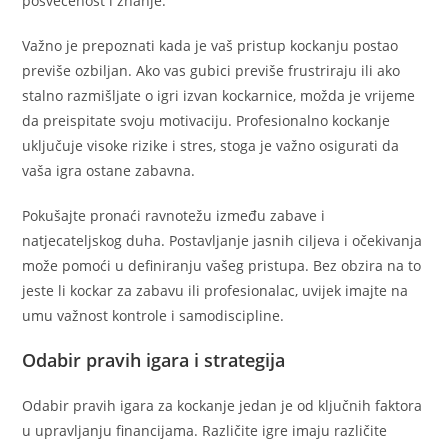
posvećenost i znanje.
Važno je prepoznati kada je vaš pristup kockanju postao
previše ozbiljan. Ako vas gubici previše frustriraju ili ako
stalno razmišljate o igri izvan kockarnice, možda je vrijeme
da preispitate svoju motivaciju. Profesionalno kockanje
uključuje visoke rizike i stres, stoga je važno osigurati da
vaša igra ostane zabavna.
Pokušajte pronaći ravnotežu između zabave i
natjecateljskog duha. Postavljanje jasnih ciljeva i očekivanja
može pomoći u definiranju vašeg pristupa. Bez obzira na to
jeste li kockar za zabavu ili profesionalac, uvijek imajte na
umu važnost kontrole i samodiscipline.
Odabir pravih igara i strategija
Odabir pravih igara za kockanje jedan je od ključnih faktora
u upravljanju financijama. Različite igre imaju različite