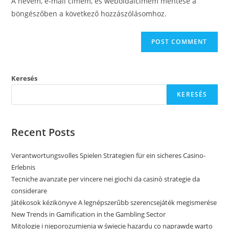
A nevem, e-mail címem, és weboldalcímem mentése a
böngészőben a következő hozzászólásomhoz.
Keresés
KERESÉS
Recent Posts
Verantwortungsvolles Spielen Strategien für ein sicheres Casino-
Erlebnis
Tecniche avanzate per vincere nei giochi da casinò strategie da
considerare
Játékosok kézikönyve A legnépszerűbb szerencsejáték megismerése
New Trends in Gamification in the Gambling Sector
Mitologie i nieporozumienia w świecie hazardu co naprawdę warto