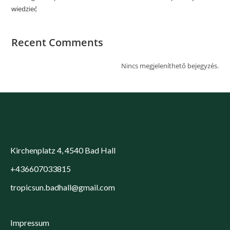
wiedzieć
Recent Comments
Nincs megjeleníthető bejegyzés.
Kirchenplatz 4, 4540 Bad Hall
+436607033815
tropicsun.badhall@gmail.com
Impressum