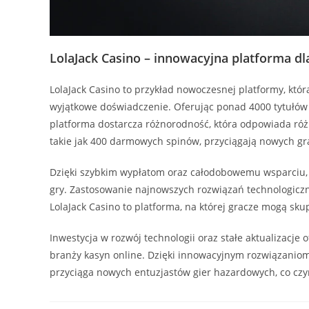
LolaJack Casino – innowacyjna platforma dl
LolaJack Casino to przykład nowoczesnej platformy, któ
wyjątkowe doświadczenie. Oferując ponad 4000 tytułów g
platforma dostarcza różnorodność, która odpowiada ró
takie jak 400 darmowych spinów, przyciągają nowych gra
Dzięki szybkim wypłatom oraz całodobowemu wsparciu, u
gry. Zastosowanie najnowszych rozwiązań technologiczny
LolaJack Casino to platforma, na której gracze mogą sku
Inwestycja w rozwój technologii oraz stałe aktualizacje o
branży kasyn online. Dzięki innowacyjnym rozwiązaniom,
przyciąga nowych entuzjastów gier hazardowych, co czyn