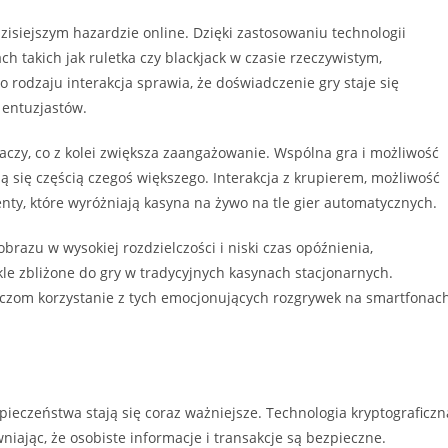
isiejszym hazardzie online. Dzięki zastosowaniu technologii
 takich jak ruletka czy blackjack w czasie rzeczywistym,
 rodzaju interakcja sprawia, że doświadczenie gry staje się
 entuzjastów.
aczy, co z kolei zwiększa zaangażowanie. Wspólna gra i możliwość
ą się częścią czegoś większego. Interakcja z krupierem, możliwość
ty, które wyróżniają kasyna na żywo na tle gier automatycznych.
obrazu w wysokiej rozdzielczości i niski czas opóźnienia,
le zbliżone do gry w tradycyjnych kasynach stacjonarnych.
czom korzystanie z tych emocjonujących rozgrywek na smartfonach
pieczeństwa stają się coraz ważniejsze. Technologia kryptograficzn
iając, że osobiste informacje i transakcje są bezpieczne.