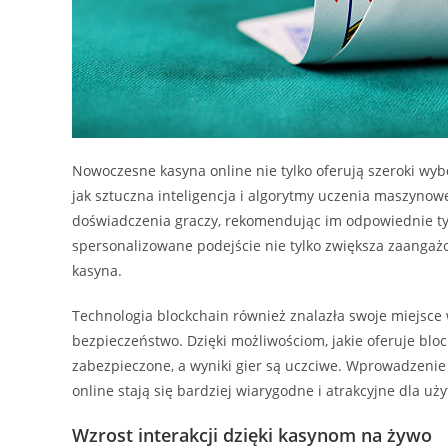
Nowoczesne kasyna online nie tylko oferują szeroki wybó
jak sztuczna inteligencja i algorytmy uczenia maszyno
doświadczenia graczy, rekomendując im odpowiednie ty
spersonalizowane podejście nie tylko zwiększa zaangażo
kasyna.
Technologia blockchain również znalazła swoje miejsce 
bezpieczeństwo. Dzięki możliwościom, jakie oferuje blo
zabezpieczone, a wyniki gier są uczciwe. Wprowadzeni
online stają się bardziej wiarygodne i atrakcyjne dla uż
Wzrost interakcji dzięki kasynom na żywo