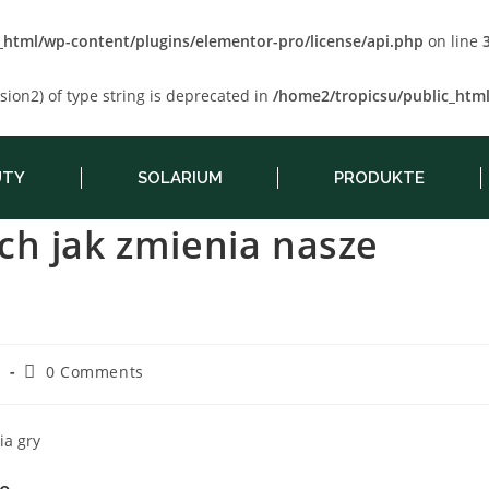
_html/wp-content/plugins/elementor-pro/license/api.php
on line
sion2) of type string is deprecated in
/home2/tropicsu/public_htm
UTY
SOLARIUM
PRODUKTE
ch jak zmienia nasze
c
0 Comments
ia gry