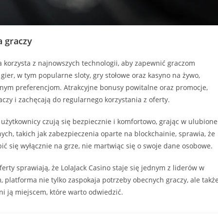
a graczy
ra korzysta z najnowszych technologii, aby zapewnić graczom
ier, w tym popularne sloty, gry stołowe oraz kasyno na żywo,
żnym preferencjom. Atrakcyjne bonusy powitalne oraz promocje,
czy i zachęcają do regularnego korzystania z oferty.
żytkownicy czują się bezpiecznie i komfortowo, grając w ulubione
ch, takich jak zabezpieczenia oparte na blockchainie, sprawia, że
pić się wyłącznie na grze, nie martwiąc się o swoje dane osobowe.
ferty sprawiają, że LolaJack Casino staje się jednym z liderów w
 platforma nie tylko zaspokaja potrzeby obecnych graczy, ale takż
i ją miejscem, które warto odwiedzić.