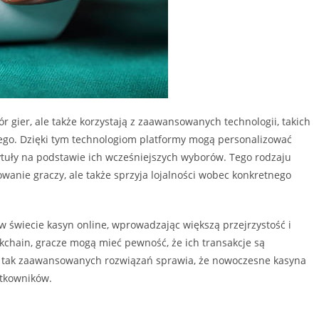
r gier, ale także korzystają z zaawansowanych technologii, takich
wego. Dzięki tym technologiom platformy mogą personalizować
tuły na podstawie ich wcześniejszych wyborów. Tego rodzaju
wanie graczy, ale także sprzyja lojalności wobec konkretnego
w świecie kasyn online, wprowadzając większą przejrzystość i
ckchain, gracze mogą mieć pewność, że ich transakcje są
e tak zaawansowanych rozwiązań sprawia, że nowoczesne kasyna
ytkowników.