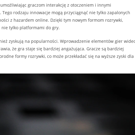
umożliwiając graczom interakcję z otoczeniem i innymi
y. Tego rodzaju innowacje mogą przyciągnąć nie tylko zapalonych
yczności z hazardem online. Dzięki tym nowym formom rozrywki,
 nie tylko platformami do gry.
ównież zyskują na popularności. Wprowadzenie elementów gier wideo
wia, że gra staje się bardziej angażująca. Gracze są bardziej
orodne formy rozrywki, co może przekładać się na wyższe zyski dla