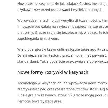
Nowoczesne kasyna, takie jak LolaJack Casino, inwestuj
użytkowników przed oszustwami i wyciekiem danych.
Wprowadzenie technologii weryfikacji tożsamości, w tym 
innowacje pozwalają na szybsze i bezpieczniejsze proces
platformy. Gracze czują się bezpieczniej, wiedząc, że i
zapobiegania oszustwom.
Wielu operatorów kasyn online stosuje także audyty zewn
Dzięki niezależnym testom, gracze mogą mieć pewność, ż
standardami. Takie podejście przyczynia się do zwiększ
Nowe formy rozrywki w kasynach
Technologia w kasynach online wprowadza nowe formy roz
rzeczywistość (VR) oraz rozszerzona rzeczywistość (AR) 
ludzie grają w kasynach. Dzięki VR gracze mogą poczuć s
i emocje towarzyszące grze.