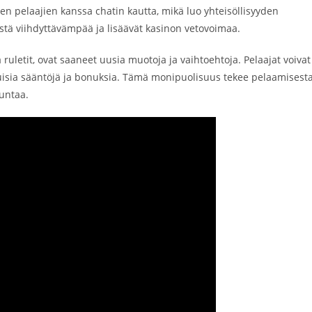
den pelaajien kanssa chatin kautta, mikä luo yhteisöllisyyden
stä viihdyttävämpää ja lisäävät kasinon vetovoimaa.
a ruletit, ovat saaneet uusia muotoja ja vaihtoehtoja. Pelaajat voivat
laatuisia sääntöjä ja bonuksia. Tämä monipuolisuus tekee pelaamisest
untaa.