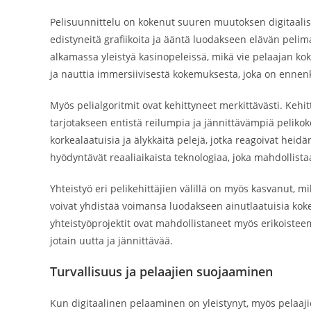
Pelisuunnittelu on kokenut suuren muutoksen digitaalis
edistyneitä grafiikoita ja ääntä luodakseen elävän pelima
alkamassa yleistyä kasinopeleissä, mikä vie pelaajan kok
ja nauttia immersiivisestä kokemuksesta, joka on ennen
Myös pelialgoritmit ovat kehittyneet merkittävästi. Kehi
tarjotakseen entistä reilumpia ja jännittävämpiä pelikok
korkealaatuisia ja älykkäitä pelejä, jotka reagoivat heidän
hyödyntävät reaaliaikaista teknologiaa, joka mahdollista
Yhteistyö eri pelikehittäjien välillä on myös kasvanut, mi
voivat yhdistää voimansa luodakseen ainutlaatuisia koke
yhteistyöprojektit ovat mahdollistaneet myös erikoisteem
jotain uutta ja jännittävää.
Turvallisuus ja pelaajien suojaaminen
Kun digitaalinen pelaaminen on yleistynyt, myös pelaaji