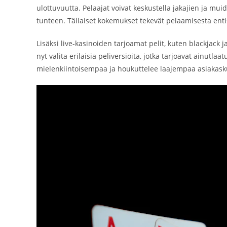
ulottuvuutta. Pelaajat voivat keskustella jakajien ja mui
tunteen. Tällaiset kokemukset tekevät pelaamisesta enti
Lisäksi live-kasinoiden tarjoamat pelit, kuten blackjack j
nyt valita erilaisia peliversioita, jotka tarjoavat ainut
mielenkiintoisempaa ja houkuttelee laajempaa asiakask