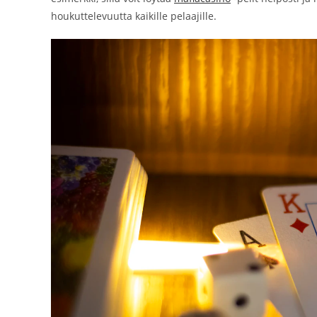
houkuttelevuutta kaikille pelaajille.