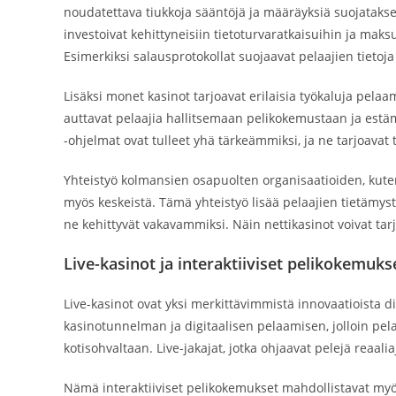
noudatettava tiukkoja sääntöjä ja määräyksiä suojatakseen
investoivat kehittyneisiin tietoturvaratkaisuihin ja mak
Esimerkiksi salausprotokollat suojaavat pelaajien tietoja 
Lisäksi monet kasinot tarjoavat erilaisia työkaluja pelaa
auttavat pelaajia hallitsemaan pelikokemustaan ja est
-ohjelmat ovat tulleet yhä tärkeämmiksi, ja ne tarjoavat t
Yhteistyö kolmansien osapuolten organisaatioiden, kute
myös keskeistä. Tämä yhteistyö lisää pelaajien tietämy
ne kehittyvät vakavammiksi. Näin nettikasinot voivat tar
Live-kasinot ja interaktiiviset pelikokemuks
Live-kasinot ovat yksi merkittävimmistä innovaatioista 
kasinotunnelman ja digitaalisen pelaamisen, jolloin pel
kotisohvaltaan. Live-jakajat, jotka ohjaavat pelejä reaali
Nämä interaktiiviset pelikokemukset mahdollistavat myös