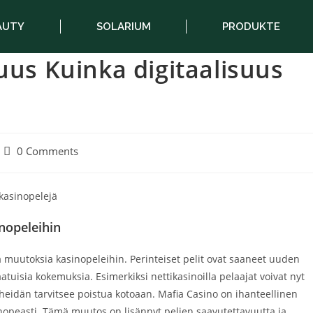
AUTY
SOLARIUM
PRODUKTE
uus Kuinka digitaalisuus
0 Comments
kasinopelejä
nopeleihin
muutoksia kasinopeleihin. Perinteiset pelit ovat saaneet uuden
aatuisia kokemuksia. Esimerkiksi nettikasinoilla pelaajat voivat nyt
ä heidän tarvitsee poistua kotoaan. Mafia Casino on ihanteellinen
 nopeasti. Tämä muutos on lisännyt pelien saavutettavuutta ja