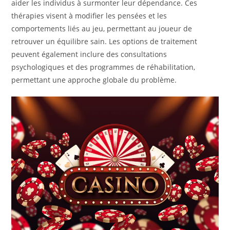
aider les individus à surmonter leur dépendance. Ces
thérapies visent à modifier les pensées et les
comportements liés au jeu, permettant au joueur de
retrouver un équilibre sain. Les options de traitement
peuvent également inclure des consultations
psychologiques et des programmes de réhabilitation,
permettant une approche globale du problème.