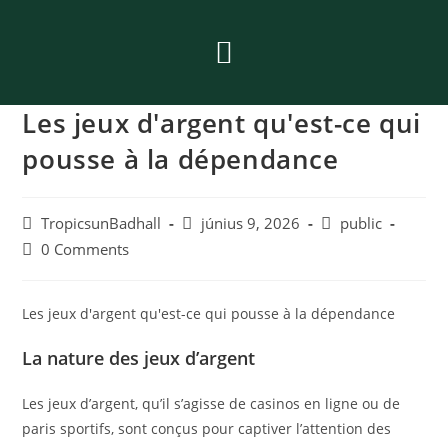
Les jeux d'argent qu'est-ce qui
pousse à la dépendance
TropicsunBadhall
június 9, 2026
public
0 Comments
Les jeux d'argent qu'est-ce qui pousse à la dépendance
La nature des jeux d’argent
Les jeux d’argent, qu’il s’agisse de casinos en ligne ou de
paris sportifs, sont conçus pour captiver l’attention des