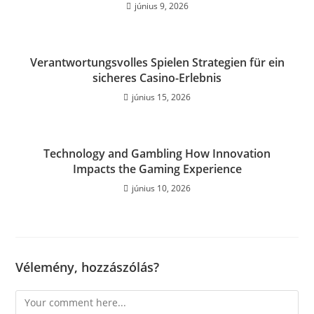
június 9, 2026
Verantwortungsvolles Spielen Strategien für ein
sicheres Casino-Erlebnis
június 15, 2026
Technology and Gambling How Innovation
Impacts the Gaming Experience
június 10, 2026
Vélemény, hozzászólás?