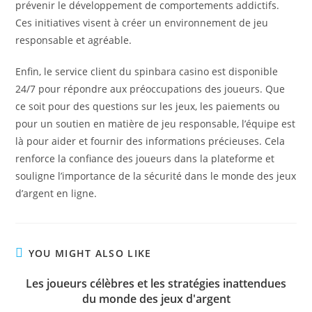
prévenir le développement de comportements addictifs.
Ces initiatives visent à créer un environnement de jeu
responsable et agréable.
Enfin, le service client du spinbara casino est disponible
24/7 pour répondre aux préoccupations des joueurs. Que
ce soit pour des questions sur les jeux, les paiements ou
pour un soutien en matière de jeu responsable, l’équipe est
là pour aider et fournir des informations précieuses. Cela
renforce la confiance des joueurs dans la plateforme et
souligne l’importance de la sécurité dans le monde des jeux
d’argent en ligne.
YOU MIGHT ALSO LIKE
Les joueurs célèbres et les stratégies inattendues
du monde des jeux d'argent