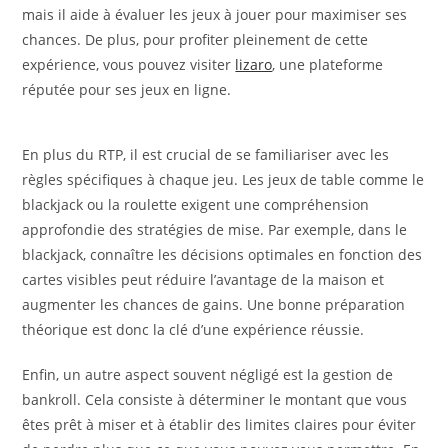
mais il aide à évaluer les jeux à jouer pour maximiser ses
chances. De plus, pour profiter pleinement de cette
expérience, vous pouvez visiter
lizaro
, une plateforme
réputée pour ses jeux en ligne.
En plus du RTP, il est crucial de se familiariser avec les
règles spécifiques à chaque jeu. Les jeux de table comme le
blackjack ou la roulette exigent une compréhension
approfondie des stratégies de mise. Par exemple, dans le
blackjack, connaître les décisions optimales en fonction des
cartes visibles peut réduire l’avantage de la maison et
augmenter les chances de gains. Une bonne préparation
théorique est donc la clé d’une expérience réussie.
Enfin, un autre aspect souvent négligé est la gestion de
bankroll. Cela consiste à déterminer le montant que vous
êtes prêt à miser et à établir des limites claires pour éviter