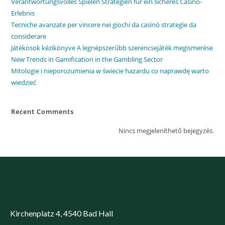
Verantwortungsvolles Spielen Strategien für ein sicheres Casino-
Erlebnis
Tecniche avanzate per vincere nei giochi da casinò strategie da
considerare
Játékosok kézikönyve A legnépszerűbb szerencsejáték megismerése
New Trends in Gamification in the Gambling Sector
Mitologie i nieporozumienia w świecie hazardu co naprawdę warto
wiedzieć
Recent Comments
Nincs megjeleníthető bejegyzés.
Kirchenplatz 4, 4540 Bad Hall