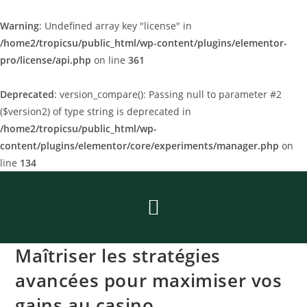
Warning
: Undefined array key "license" in
/home2/tropicsu/public_html/wp-content/plugins/elementor-
pro/license/api.php
on line
361
Deprecated
: version_compare(): Passing null to parameter #2
($version2) of type string is deprecated in
/home2/tropicsu/public_html/wp-
content/plugins/elementor/core/experiments/manager.php
on
line
134
Maîtriser les stratégies
avancées pour maximiser vos
gains au casino