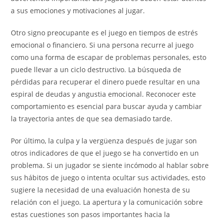
a sus emociones y motivaciones al jugar.
Otro signo preocupante es el juego en tiempos de estrés
emocional o financiero. Si una persona recurre al juego
como una forma de escapar de problemas personales, esto
puede llevar a un ciclo destructivo. La búsqueda de
pérdidas para recuperar el dinero puede resultar en una
espiral de deudas y angustia emocional. Reconocer este
comportamiento es esencial para buscar ayuda y cambiar
la trayectoria antes de que sea demasiado tarde.
Por último, la culpa y la vergüenza después de jugar son
otros indicadores de que el juego se ha convertido en un
problema. Si un jugador se siente incómodo al hablar sobre
sus hábitos de juego o intenta ocultar sus actividades, esto
sugiere la necesidad de una evaluación honesta de su
relación con el juego. La apertura y la comunicación sobre
estas cuestiones son pasos importantes hacia la