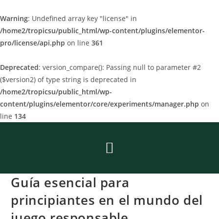
Warning
: Undefined array key "license" in
/home2/tropicsu/public_html/wp-content/plugins/elementor-
pro/license/api.php
on line
361
Deprecated
: version_compare(): Passing null to parameter #2
($version2) of type string is deprecated in
/home2/tropicsu/public_html/wp-
content/plugins/elementor/core/experiments/manager.php
on
line
134
Guía esencial para
principiantes en el mundo del
juego responsable