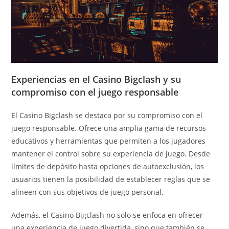
Experiencias en el Casino Bigclash y su
compromiso con el juego responsable
El Casino Bigclash se destaca por su compromiso con el
juego responsable. Ofrece una amplia gama de recursos
educativos y herramientas que permiten a los jugadores
mantener el control sobre su experiencia de juego. Desde
límites de depósito hasta opciones de autoexclusión, los
usuarios tienen la posibilidad de establecer reglas que se
alineen con sus objetivos de juego personal.
Además, el Casino Bigclash no solo se enfoca en ofrecer
una experiencia de juego divertida, sino que también se