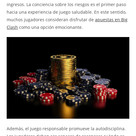
ingresos. La conciencia sobre los riesgos es el primer paso
hacia una experiencia de juego saludable. En este sentido,
muchos jugadores consideran disfrutar de
apuestas en Big
Clash
como una opción emocionante.
Además, el juego responsable promueve la autodisciplina.