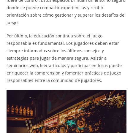
fuera de control. Estos espacios brindan un entorno seguro
donde se puede compartir experiencias y recibir
orientación sobre cómo gestionar y superar los desafíos del
juego.
Por último, la educación continua sobre el juego
responsable es fundamental. Los jugadores deben estar
siempre informados sobre los últimos consejos y
estrategias para jugar de manera segura. Asistir a
seminarios web, leer artículos y participar en foros puede
enriquecer la comprensión y fomentar prácticas de juego
responsables entre la comunidad de jugadores.