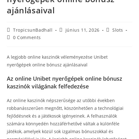
ajánlásaival
TropicsunBadhall
június 11, 2026
Slots
0 Comments
A legjobb online kaszinók véleményezése Unibet
nyerőgépek online bónusz ajánlásaival
Az online Unibet nyerőgépek online bónusz
kaszinók világának felfedezése
Az online kaszinók népszerűsége az utóbbi években
robbanásszerűen megnőtt, köszönhetően a technológiai
fejlődésnek és a játékosok igényeinek. A felhasználók
számára könnyedén hozzáférhetővé váltak a különféle
játékok, amelyek közül sok izgalmas bónuszokkal és