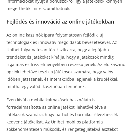
információkat nyújt a bónuszokról, így a játékosok könnyen
megérthetik, mire számíthatnak.
Fejlődés és innováció az online játékokban
Az online kaszinók ipara folyamatosan fejlődik, új
technológiák és innovatív megoldások bevezetésével. Az
Unibet folyamatosan törekszik arra, hogy a legújabb
trendeket és játékokat kínálja, hogy a játékosok mindig
izgalmas és friss élményekben részesüljenek. Az élő kaszinó
opciók lehetővé teszik a játékosok számára, hogy valós
időben játsszanak, és interakcióba lépjenek a krupiékkal,
mintha egy valódi kaszinóban lennének.
Ezen kívül a mobilalkalmazások használata is
forradalmasította az online játékot, lehetővé téve a
játékosok számára, hogy bárhol és bármikor élvezhessék
kedvenc játékaikat. Az Unibet mobilos platformja
zökkenőmentesen működik, és rengeteg játékválasztékot