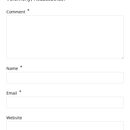
*
Comment
*
Name
*
Email
Website