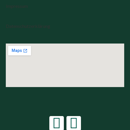
Impressum
Datenschutzerklärung