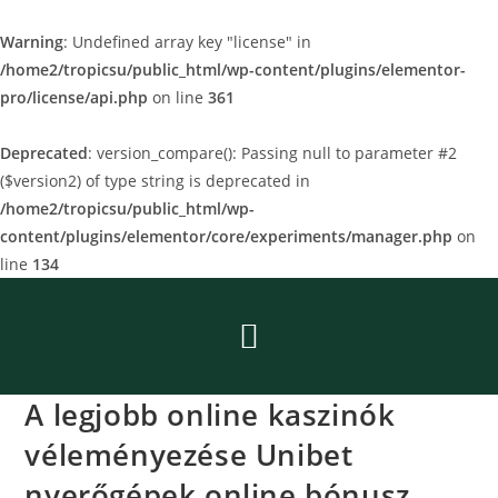
Warning
: Undefined array key "license" in
/home2/tropicsu/public_html/wp-content/plugins/elementor-
pro/license/api.php
on line
361
Deprecated
: version_compare(): Passing null to parameter #2
($version2) of type string is deprecated in
/home2/tropicsu/public_html/wp-
content/plugins/elementor/core/experiments/manager.php
on
line
134
A legjobb online kaszinók
véleményezése Unibet
nyerőgépek online bónusz