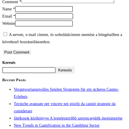
Comment
*
Name
*
Email
*
Website
A nevem, e-mail címem, és weboldalcímem mentése a böngészőben a
következő hozzászólásomhoz.
Keresés
Keresés
Recent Posts
Verantwortungsvolles Spielen Strategien für ein sicheres Casino-
Erlebnis
Tecniche avanzate per vincere nei giochi da casinò strategie da
considerare
Játékosok kézikönyve A legnépszerűbb szerencsejáték megismerése
New Trends in Gamification in the Gambling Sector