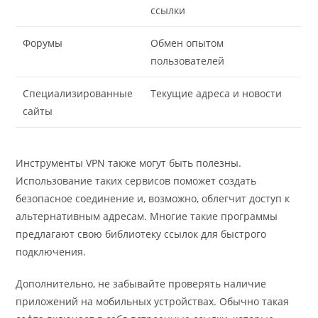
ссылки
Форумы
Обмен опытом
пользователей
Специализированные
Текущие адреса и новости
сайты
Инструменты VPN также могут быть полезны.
Использование таких сервисов поможет создать
безопасное соединение и, возможно, облегчит доступ к
альтернативным адресам. Многие такие программы
предлагают свою библиотеку ссылок для быстрого
подключения.
Дополнительно, не забывайте проверять наличие
приложений на мобильных устройствах. Обычно такая