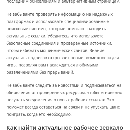
последним обновлениям и альтернативным страницам.
Не забывайте проверять информацию на надежных
платформах и использовать специализированные
поисковые системы, которые помогают находить
актуальные ссылки. Убедитесь, что используете
безопасные соединения и проверенные источники,
чтобы избежать мошеннических сайтов. Знание
актуальных адресов открывает новые возможности для
игры, позволяя вам наслаждаться любимыми
развлечениями без прерываний.
Не забывайте следить за новостями и подписываться на
обновления от проверенных ресурсом, чтобы мгновенно
получать уведомления о новых рабочих ссылках. Это
поможет всегда оставаться на связи и не упускать шанс
поиграть, когда это необходимо.
Как найти актуальное рабочее зеркало