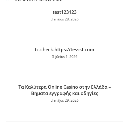
test123123
május 28, 2026
tc-check-https://tessst.com
június 1, 2026
Τα Καλύτερα Online Casino στην Ελλάδα –
Βήματα εγγραφής και οδηγίες
május 29, 2026