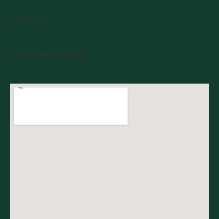
Impressum
Datenschutzerklärung